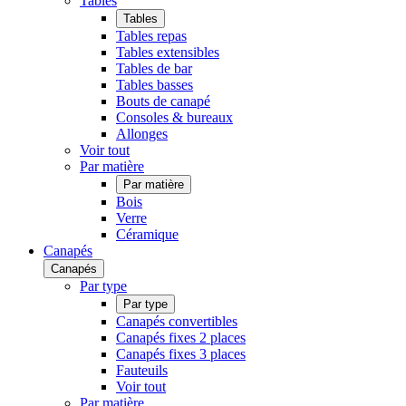
Tables
Tables
Tables repas
Tables extensibles
Tables de bar
Tables basses
Bouts de canapé
Consoles & bureaux
Allonges
Voir tout
Par matière
Par matière
Bois
Verre
Céramique
Canapés
Canapés
Par type
Par type
Canapés convertibles
Canapés fixes 2 places
Canapés fixes 3 places
Fauteuils
Voir tout
Par matière