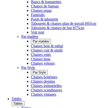
Bancs & banquettes
Chaises de bureau
Chaises repas
Fauteuils
Poufs & tabourets
Tabourets & chaises plan de travail H65cm
Tabourets & chaises de bar H75cm
Voir tout
Par matière
Par matière
Chaises bois & métal
Chaises cuir & simili
Chaises rotin
Chaises tissu
Chaises velours
Par Style
Par Style
Chaises bohèmes
Chaises designs
Chaises industrielles
Chaises scandinaves
Chaises vintages
Tables
Tables